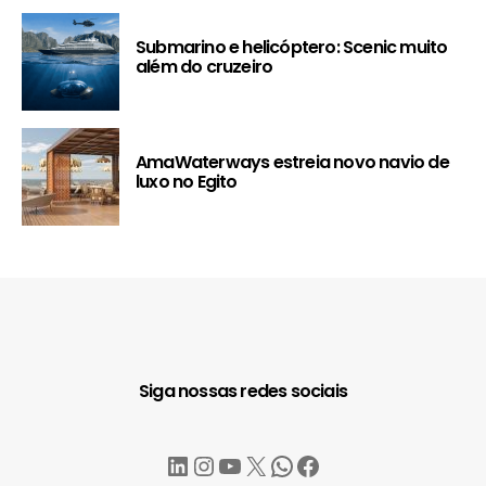
Submarino e helicóptero: Scenic muito
além do cruzeiro
AmaWaterways estreia novo navio de
luxo no Egito
Siga nossas redes sociais
LinkedIn
Instagram
YouTube
X
WhatsApp
Facebook