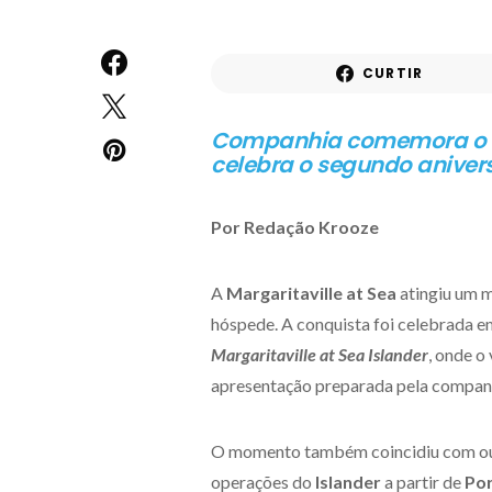
CURTIR
Companhia comemora o e
celebra o segundo anivers
Por Redação Krooze
A
Margaritaville at Sea
atingiu um m
hóspede. A conquista foi celebrada e
Margaritaville at Sea Islander
, onde o
apresentação preparada pela compan
O momento também coincidiu com outr
operações do
Islander
a partir de
Po