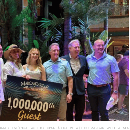
ARCA HISTÓRICA E ACELERA EXPANSÃO DA FROTA | FOTO: MARGARITAVILLE AT SEA