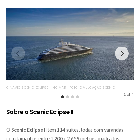
O NAVIO SCENIC ECLIPSE II NO MAR | FOTO: DIVULGAÇÃO SCENIC
NOV
PAR
1
of
4
Sobre o Scenic Eclipse II
O
Scenic Eclipse II
tem 114 suítes, todas com varandas,
com tamanhos entre 1.200 e 2.659 metros quadrados,