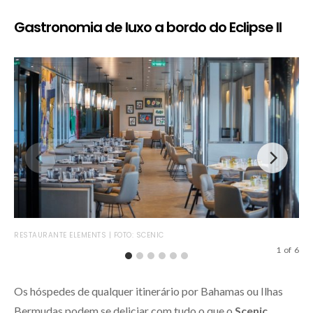
Gastronomia de luxo a bordo do Eclipse II
SKY
RESTAURANTE ELEMENTS | FOTO: SCENIC
1
of
6
Os hóspedes de qualquer itinerário por Bahamas ou Ilhas
Bermudas podem se deliciar com tudo o que o
Scenic