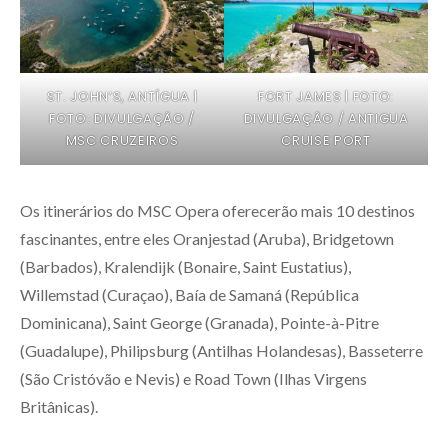
ST. JOHN’S, ANTÍGUA |
FORT JAMES | FOTO:
FOTO: DIVULGAÇÃO /
DIVULGAÇÃO / ANTIGUA
MSC CRUZEIROS
CRUISE PORT
Os itinerários do MSC Opera oferecerão mais 10 destinos
fascinantes, entre eles Oranjestad (Aruba), Bridgetown
(Barbados), Kralendijk (Bonaire, Saint Eustatius),
Willemstad (Curaçao), Baía de Samaná (República
Dominicana), Saint George (Granada), Pointe-à-Pitre
(Guadalupe), Philipsburg (Antilhas Holandesas), Basseterre
(São Cristóvão e Nevis) e Road Town (Ilhas Virgens
Britânicas).