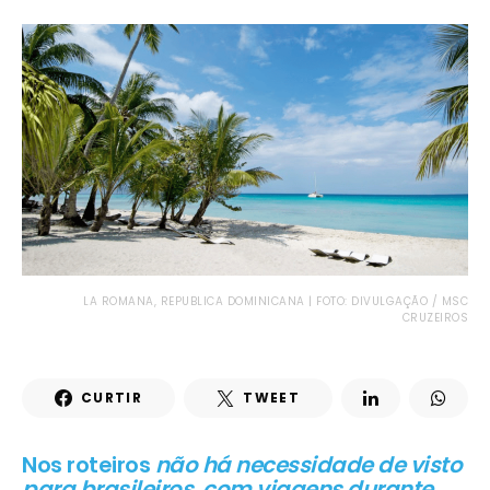
LA ROMANA, REPUBLICA DOMINICANA | FOTO: DIVULGAÇÃO / MSC
CRUZEIROS
CURTIR
TWEET
Nos roteiros
não há necessidade de visto
para brasileiros, com viagens durante