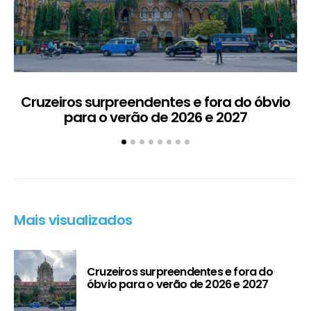
Cruzeiros surpreendentes e fora do óbvio
D
para o verão de 2026 e 2027
5
Mais visualizados
Cruzeiros surpreendentes e fora do
óbvio para o verão de 2026 e 2027