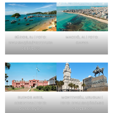
BÚZIOS, RJ | FOTO:
MACEIÓ, AL | FOTO:
DIVULGAÇÃO/PREFEITURA
CANVA
DE BÚZIOS
BUENOS AIRES,
MONTEVIDÉU, URUGUAI |
ARGENTINA | FOTO:
FOTO: DIVULGAÇÃO/MSC
DIVULGAÇÃO
CRUZEIROS