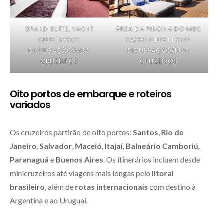
GRAND SUÍTE, YACHT
ÁREA DA PISCINA DO MSC
CLUB | FOTO:
YACHT CLUB | FOTO:
DIVULGAÇÃO/MSC
DIVULGAÇÃO/MSC
CRUZEIROS
CRUZEIROS
Oito portos de embarque e roteiros
variados
Os cruzeiros partirão de oito portos:
Santos
,
Rio de
Janeiro
,
Salvador
,
Maceió
,
Itajaí
,
Balneário Camboriú
,
Paranaguá
e
Buenos Aires
. Os itinerários incluem desde
minicruzeiros até viagens mais longas pelo
litoral
brasileiro
, além de
rotas internacionais
com destino à
Argentina e ao Uruguai.