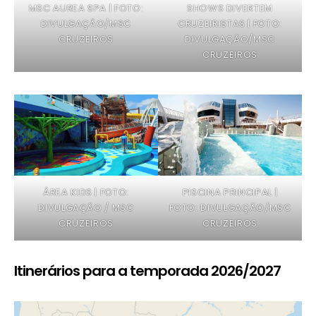
MSC AUREA SPA | FOTO:
SHOWS DIVERTEM
DIVULGAÇÃO/MSC
CRUZEIRISTAS | FOTO:
CRUZEIROS
DIVULGAÇÃO/MSC
CRUZEIROS
ÁREA KIDS | FOTO:
PISCINA PRINCIPAL |
DIVULGAÇÃO / MSC
FOTO: DIVULGAÇÃO/MSC
CRUZEIROS
CRUZEIROS
Itinerários para a temporada 2026/2027