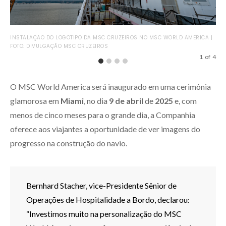
INSTALAÇÃO DO LOGOTIPO DA MSC CRUZEIROS NO MSC WORLD AMERICA |
WOR
FOTO: DIVULGAÇÃO MSC CRUZEIROS
1
of
4
O MSC World America será inaugurado em uma cerimônia
glamorosa em
Miami
, no dia
9 de abril
de
2025
e, com
menos de cinco meses para o grande dia, a Companhia
oferece aos viajantes a oportunidade de ver imagens do
progresso na construção do navio.
Bernhard Stacher, vice-Presidente Sênior de
Operações de Hospitalidade a Bordo, declarou:
“Investimos muito na personalização do MSC