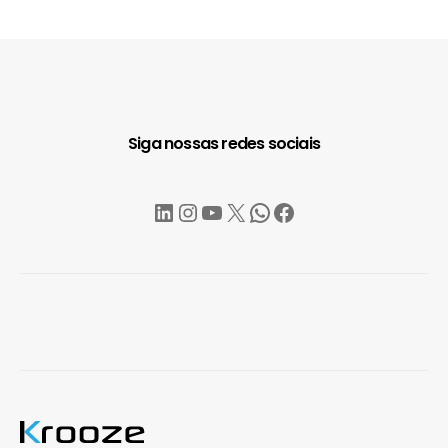
Siga nossas redes sociais
LinkedIn
Instagram
YouTube
X
WhatsApp
Facebook