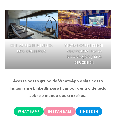
MSC AUREA SPA | FOTO:
TEATRO CARLO FELICE,
MSC CRUZEIROS
MSC POESIA | FOTO:
DIVULGAÇÃO / MSC
CRUZEIROS
Acesse nosso grupo de WhatsApp e siga nosso
Instagram e LinkedIn para ficar por dentro de tudo
sobre o mundo dos cruzeiros!
WHATSAPP
INSTAGRAM
LINKEDIN