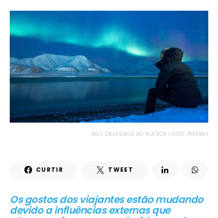
MSC CRUZEIROS NO ALASCA | FOTO: PIXABAY
CURTIR
TWEET
Os gostos dos viajantes estão mudando
devido a influências externas que