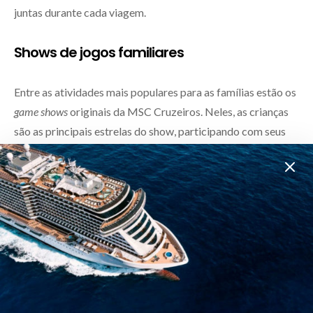
juntas durante cada viagem.
Shows de jogos familiares
Entre as atividades mais populares para as famílias estão os
game shows
originais da MSC Cruzeiros. Neles, as crianças
são as principais estrelas do show, participando com seus
pais. Nesse sentido, após o sucesso do
MasterChef at Sea
Juniors
,
Break the Wall
e
MSC Dance Crew
, duas novas
atrações familiares estão disponíveis. São elas o
World
Quest
, um jogo de perguntas baseado em geografia; e o
Caravaggio
, um game show de espionagem dedicado à arte.
Horário estendido para adolescentes
Os hóspedes que têm entre 12 e 17 anos de idade poderão