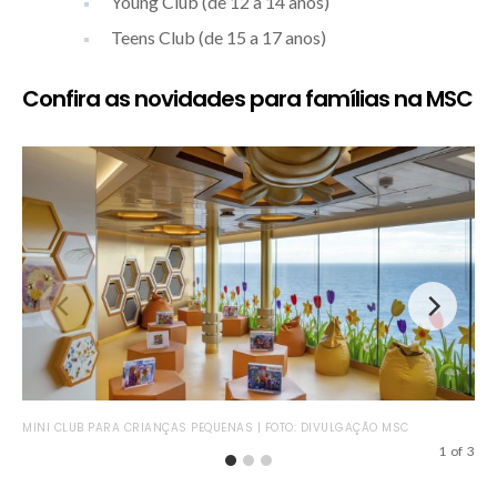
Young Club (de 12 a 14 anos)
Teens Club (de 15 a 17 anos)
Confira as novidades para famílias na MSC
MINI CLUB PARA CRIANÇAS PEQUENAS | FOTO: DIVULGAÇÃO MSC
BAB
1
of
3