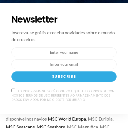
aproveitar o horário estendido do clube, permitindo ainda
mais diversão durante suas férias. O clube estará aberto das
Newsletter
10h às 13h e das 15h à meia-noite nos dias de navegação, e
das 15h à meia-noite nos dias em que há parada em algum
Inscreva-se grátis e receba novidades sobre o mundo
porto.
de cruzeiros
Atividades do Guinness World Record
Após testes bem-sucedidos com o show familiar do
SUBSCRIBE
Guinness World Record
a bordo de navios selecionados, o
programa agora será estendido a outros navios. As famílias
AO INSCREVER-SE, VOCÊ CONFIRMA QUE LEU E CONCORDA COM
serão convidadas a escolher o mais alto, o mais baixo, o
NOSSOS TERMOS DE USO REFERENTES AO ARMAZENAMENTO DOS
DADOS ENVIADOS POR MEIO DESTE FORMULÁRIO.
maior ou o mais forte entre os participantes. Assim, ganham
prêmios para quebrar recordes em família. A atração estará
disponível nos navios
MSC World Europa
, MSC Euribia,
MSC Seascape
,
MSC Seashore
, MSC Magnifica, MSC