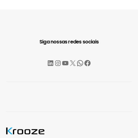
Siga nossas redes sociais
LinkedIn
Instagram
YouTube
X
WhatsApp
Facebook