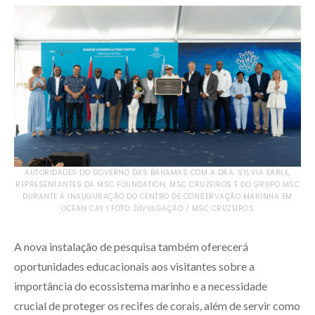
AUTORIDADES DO GOVERNO DAS BAHAMAS COM A DRA. SYLVIA EARLE,
REPRESENTANTES DA MSC FOUNDATION, MSC CRUZEIROS E DO GRUPO MSC
DURANTE A INAUGURAÇÃO DO CENTRO DE CONSERVAÇÃO MARINHA EM
OCEAN CAY | FOTO: DIVULGAÇÃO / MSC CRUZEIROS
A nova instalação de pesquisa também oferecerá
oportunidades educacionais aos visitantes sobre a
importância do ecossistema marinho e a necessidade
crucial de proteger os recifes de corais, além de servir como