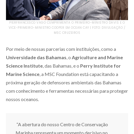
PIERFRANCESCO VAGO CUMPRIMENTA O PRIMEIRO-MINISTRO DAVIS E O
VICE-PRIMEIRO-MINISTRO COOPER EM OCEAN CAY | FOTO: DIVULGAÇÃO /
MSC CRUZEIROS
Por meio de nossas parcerias com instituições, como a
Universidade das Bahamas
, o
Agriculture and Marine
Science Institute
, das Bahamas, e o
Perry Institute for
Marine Science
, a MSC Foundation está capacitando a
próxima geração de defensores ambientais das Bahamas
com conhecimento e ferramentas necessárias para proteger
nossos oceanos.
“A abertura do nosso Centro de Conservação
Marinha representa um momento decisivo no