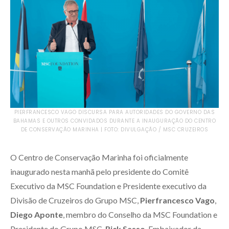
PIERFRANCESCO VAGO DISCURSA PARA AUTORIDADES DO GOVERNO DAS
BAHAMAS E OUTROS CONVIDADOS DURANTE A INAUGURAÇÃO DO CENTRO
DE CONSERVAÇÃO MARINHA | FOTO: DIVULGAÇÃO / MSC CRUZEIROS
O Centro de Conservação Marinha foi oficialmente
inaugurado nesta manhã pelo presidente do Comitê
Executivo da MSC Foundation e Presidente executivo da
Divisão de Cruzeiros do Grupo MSC,
Pierfrancesco Vago
,
Diego Aponte
, membro do Conselho da MSC Foundation e
Presidente do Grupo MSC,
Rick Sasso
, Embaixador da