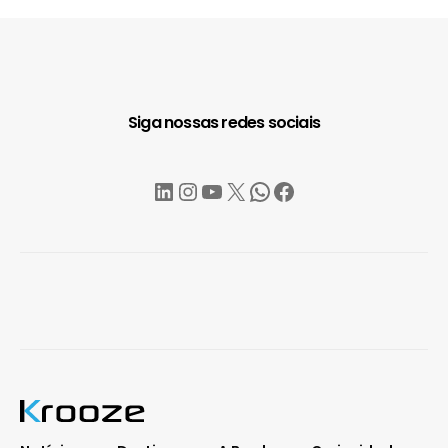
Siga nossas redes sociais
LinkedIn
Instagram
YouTube
X
WhatsApp
Facebook