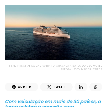
FILME PRINCIPAL DA CAMPANHA FOI GRAVADO A BORDO DO MSC WORLD
EUROPA | FOTO: MSC CRUZEIROS
CURTIR
TWEET
Com veiculação em mais de 30 países, o
tema celebra a conexão com