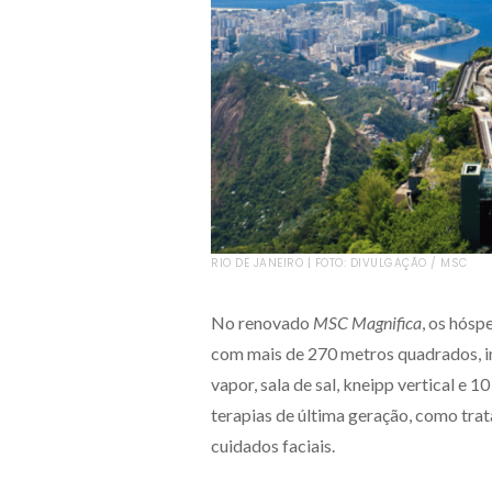
RIO DE JANEIRO | FOTO: DIVULGAÇÃO / MSC
No renovado
MSC Magnifica
, os hósp
com mais de 270 metros quadrados, in
vapor, sala de sal, kneipp vertical e 1
terapias de última geração, como tr
cuidados faciais.