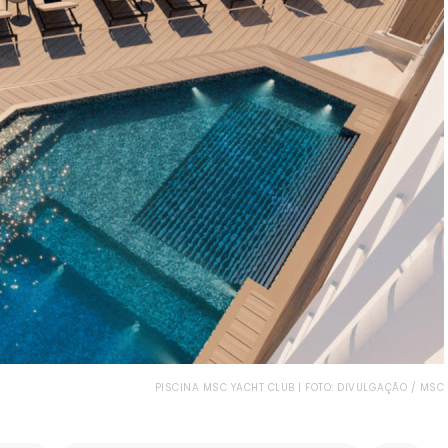
PISCINA MSC YACHT CLUB | FOTO: DIVULGAÇÃO / MSC