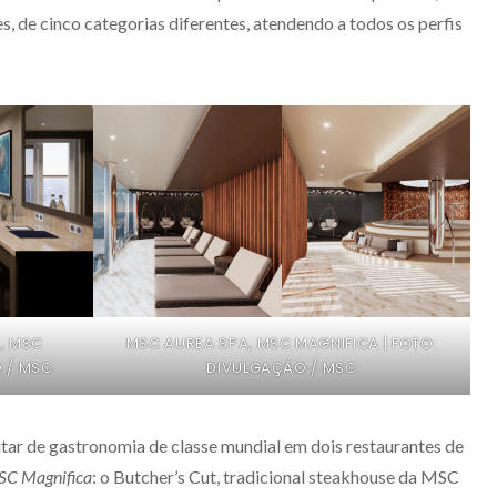
, de cinco categorias diferentes, atendendo a todos os perfis
, MSC
MSC AUREA SPA, MSC MAGNIFICA | FOTO:
O / MSC
DIVULGAÇÃO / MSC
r de gastronomia de classe mundial em dois restaurantes de
C Magnifica
: o Butcher’s Cut, tradicional steakhouse da MSC