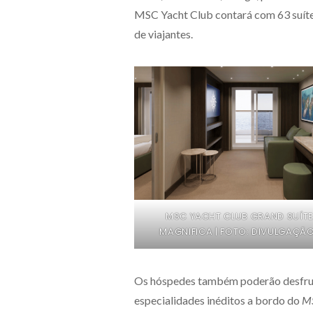
MSC Yacht Club contará com 63 suítes
de viajantes.
MSC YACHT CLUB GRAND SUÍTE
MAGNIFICA | FOTO: DIVULGAÇÃ
Os hóspedes também poderão desfruta
especialidades inéditos a bordo do
MS