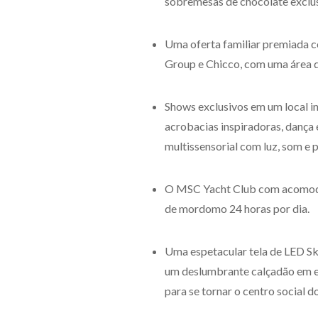
sobremesas de chocolate exclus
Uma oferta familiar premiada c
Group e Chicco, com uma área d
Shows exclusivos em um local i
acrobacias inspiradoras, dança 
multissensorial com luz, som e
O MSC Yacht Club com acomodaçõ
de mordomo 24 horas por dia.
Uma espetacular tela de LED S
um deslumbrante calçadão em e
para se tornar o centro social d