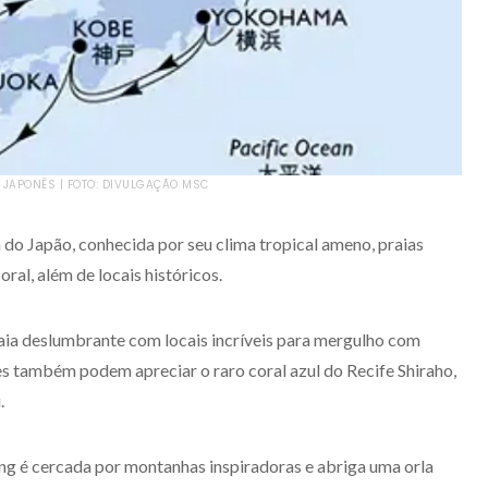
 JAPONÊS | FOTO: DIVULGAÇÃO MSC
ha do Japão, conhecida por seu clima tropical ameno, praias
ral, além de locais históricos.
aia deslumbrante com locais incríveis para mergulho com
es também podem apreciar o raro coral azul do Recife Shiraho,
.
ng é cercada por montanhas inspiradoras e abriga uma orla