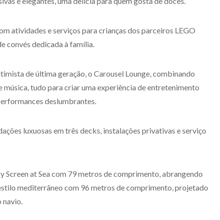
ivas e elegantes, uma delícia para quem gosta de doces.
om atividades e serviços para crianças dos parceiros LEGO
e convés dedicada à família.
ntimista de última geração, o Carousel Lounge, combinando
e música, tudo para criar uma experiência de entretenimento
 performances deslumbrantes.
es luxuosas em três decks, instalações privativas e serviço
ky Screen at Sea com 79 metros de comprimento, abrangendo
stilo mediterrâneo com 96 metros de comprimento, projetado
o navio.