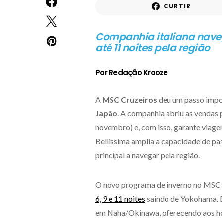
CURTIR
Companhia italiana nave
até 11 noites pela região
Por Redação Krooze
A
MSC Cruzeiros
deu um passo impor
Japão
. A companhia abriu as vendas p
novembro) e, com isso, garante viage
Bellissima amplia a capacidade de pa
principal a navegar pela região.
O novo programa de inverno no MSC
6, 9 e 11 noites
saindo de Yokohama. D
em Naha/Okinawa, oferecendo aos hós