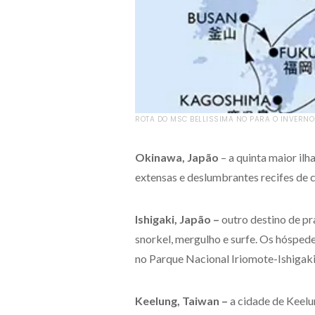
ROTA DO MSC BELLISSIMA NO PARA O INVERNO
Okinawa, Japão
– a quinta maior il
extensas e deslumbrantes recifes de co
Ishigaki, Japão –
outro destino de pr
snorkel, mergulho e surfe. Os hósped
no Parque Nacional Iriomote-Ishigaki
Keelung, Taiwan –
a cidade de Keelu