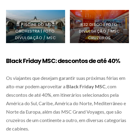
LE PISCINE DO MSC
R32 DISCO | FOTO:
ORCHESTRA | FOTO:
DIVULGAÇÃO / MSC
DIVULGAÇÃO / MSC
CRUZEIROS
CRUZEIROS
Black Friday MSC: descontos de até 40%
Os viajantes que desejam garantir suas próximas férias em
alto-mar podem aproveitar a
Black Friday MSC
, com
descontos de até 40%, em itinerários selecionados pela
América do Sul, Caribe, América do Norte, Mediterrâneo e
Norte da Europa, além das MSC Grand Voyages, que são
cruzeiros de um continente a outro, em diversas categorias
de cabines.