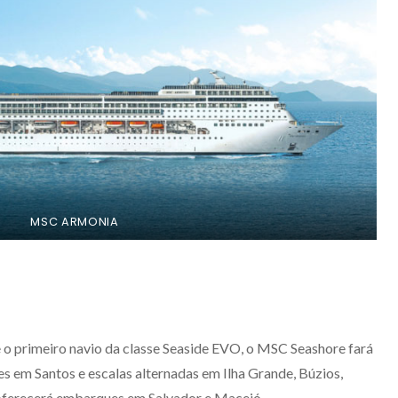
MSC ARMONIA
 primeiro navio da classe Seaside EVO, o MSC Seashore fará
s em Santos e escalas alternadas em Ilha Grande, Búzios,
oferecerá embarques em Salvador e Maceió.