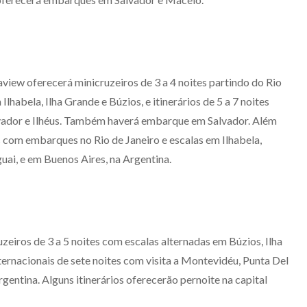
view oferecerá minicruzeiros de 3 a 4 noites partindo do Rio
lhabela, Ilha Grande e Búzios, e itinerários de 5 a 7 noites
alvador e Ilhéus. Também haverá embarque em Salvador. Além
es com embarques no Rio de Janeiro e escalas em Ilhabela,
uai, e em Buenos Aires, na Argentina.
uzeiros de 3 a 5 noites com escalas alternadas em Búzios, Ilha
nternacionais de sete noites com visita a Montevidéu, Punta Del
rgentina. Alguns itinerários oferecerão pernoite na capital