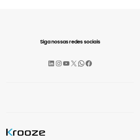
Siga nossas redes sociais
LinkedIn
Instagram
YouTube
X
WhatsApp
Facebook