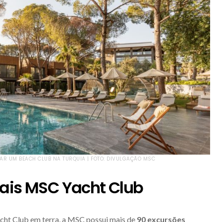
TAR UM BEACH CLUB NA TURQUIA | FOTO: DIVULGAÇÃO MSC
iais MSC Yacht Club
cht Club em terra, a MSC possui mais de
90 excursões