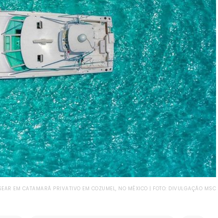
EAR EM CATAMARÃ PRIVATIVO EM COZUMEL, NO MÉXICO | FOTO: DIVULGAÇÃO MSC