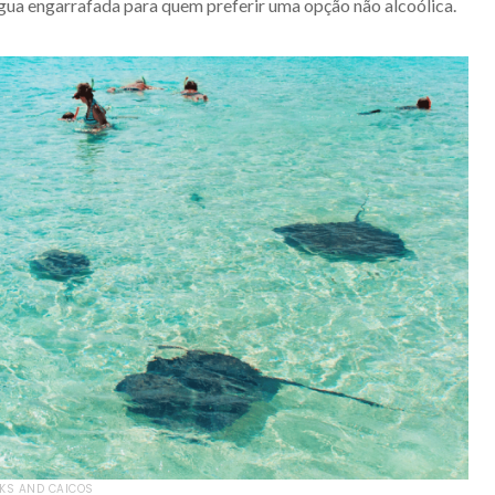
gua engarrafada para quem preferir uma opção não alcoólica.
RKS AND CAICOS