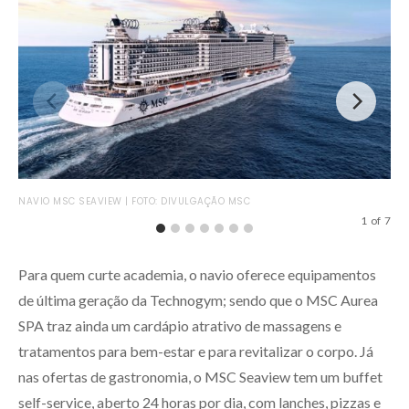
NAVIO MSC SEAVIEW | FOTO: DIVULGAÇÃO MSC
VEN
MS
1
of
7
Para quem curte academia, o navio oferece equipamentos
de última geração da Technogym; sendo que o MSC Aurea
SPA traz ainda um cardápio atrativo de massagens e
tratamentos para bem-estar e para revitalizar o corpo. Já
nas ofertas de gastronomia, o MSC Seaview tem um buffet
self-service, aberto 24 horas por dia, com lanches, pizzas e