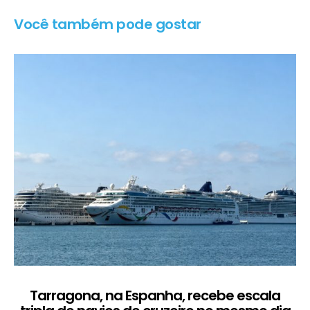
Você também pode gostar
Tarragona, na Espanha, recebe escala
C