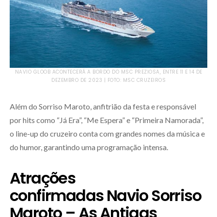
NAVIO GLOOB ACONTECERÁ A BORDO DO MSC PREZIOSA, ENTRE 11 E 14 DE
DEZEMBRO DE 2023 | FOTO: MSC CRUZEIROS
Além do Sorriso Maroto, anfitrião da festa e responsável
por hits como “Já Era”, “Me Espera” e “Primeira Namorada”,
o line-up do cruzeiro conta com grandes nomes da música e
do humor, garantindo uma programação intensa.
Atrações
confirmadas Navio Sorriso
Maroto – As Antigas