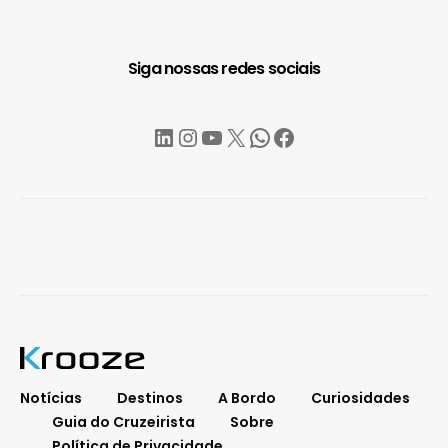
Siga nossas redes sociais
LinkedIn
Instagram
YouTube
X
WhatsApp
Facebook
Notícias
Destinos
A Bordo
Curiosidades
Guia do Cruzeirista
Sobre
Política de Privacidade