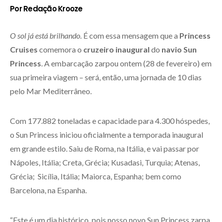
Por Redação Krooze
O sol já está brilhando.
É com essa mensagem que a
Princess
Cruises
comemora o
cruzeiro inaugural
do
navio Sun
Princess
. A embarcação zarpou ontem (28 de fevereiro) em
sua primeira viagem – será, então, uma jornada de 10 dias
pelo Mar Mediterrâneo.
Com 177.882 toneladas e capacidade para 4.300 hóspedes,
o Sun Princess iniciou oficialmente a temporada inaugural
em grande estilo. Saiu de Roma, na Itália, e vai passar por
Nápoles, Itália; Creta, Grécia; Kusadasi, Turquia; Atenas,
Grécia; Sicília, Itália; Maiorca, Espanha; bem como
Barcelona, na Espanha.
“Este é um dia histórico, pois nosso novo Sun Princess zarpa