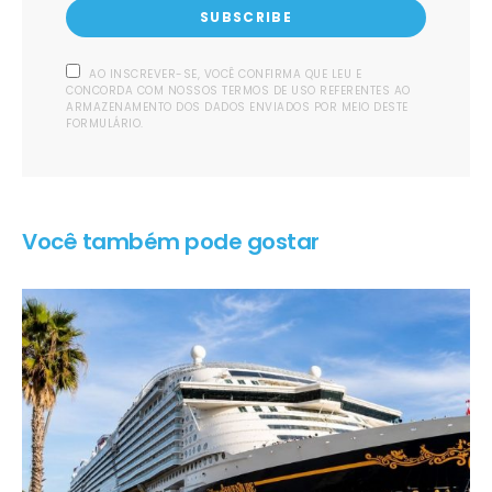
SUBSCRIBE
AO INSCREVER-SE, VOCÊ CONFIRMA QUE LEU E
CONCORDA COM NOSSOS TERMOS DE USO REFERENTES AO
ARMAZENAMENTO DOS DADOS ENVIADOS POR MEIO DESTE
FORMULÁRIO.
Você também pode gostar