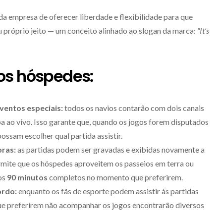
 da empresa de oferecer liberdade e flexibilidade para que
eu próprio jeito — um conceito alinhado ao slogan da marca:
“It’s
os hóspedes:
ventos especiais:
todos os navios contarão com dois canais
a ao vivo. Isso garante que, quando os jogos forem disputados
ssam escolher qual partida assistir.
oras:
as partidas podem ser gravadas e exibidas novamente a
ermite que os hóspedes aproveitem os passeios em terra ou
os
90 minutos
completos no momento que preferirem.
ordo:
enquanto os fãs de esporte podem assistir às partidas
ue preferirem não acompanhar os jogos encontrarão diversos
.