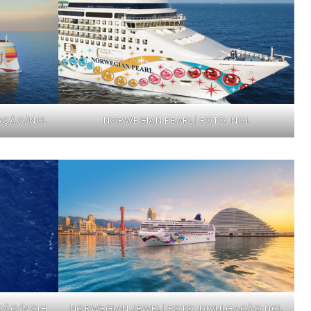
GAÇÃO/NCL
NORWEGIAN PEARL | FOTO: NCL
AÇÃO/NCLH
NORWEGIAN JEWEL | FOTO: DIVULGAÇÃO NCL