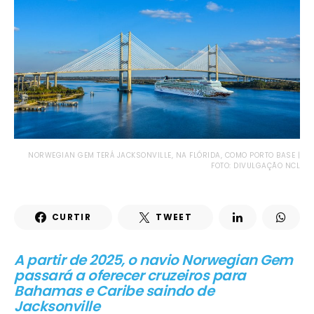
NORWEGIAN GEM TERÁ JACKSONVILLE, NA FLÓRIDA, COMO PORTO BASE |
FOTO: DIVULGAÇÃO NCL
CURTIR
TWEET
A partir de 2025, o navio Norwegian Gem
passará a oferecer cruzeiros para
Bahamas e Caribe saindo de
Jacksonville