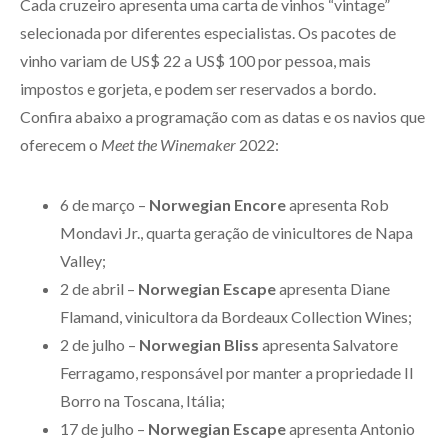
Cada cruzeiro apresenta uma carta de vinhos “vintage”
selecionada por diferentes especialistas. Os pacotes de
vinho variam de US$ 22 a US$ 100 por pessoa, mais
impostos e gorjeta, e podem ser reservados a bordo.
Confira abaixo a programação com as datas e os navios que
oferecem o
Meet the Winemaker
2022:
6 de março –
Norwegian Encore
apresenta Rob
Mondavi Jr., quarta geração de vinicultores de Napa
Valley;
2 de abril –
Norwegian Escape
apresenta Diane
Flamand, vinicultora da Bordeaux Collection Wines;
2 de julho –
Norwegian Bliss
apresenta Salvatore
Ferragamo, responsável por manter a propriedade Il
Borro na Toscana, Itália;
17 de julho –
Norwegian Escape
apresenta Antonio