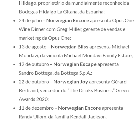
Hildago, proprietário da mundialmente reconhecida
Bodegas Hidalgo La Gitana, da Espanha;
24 de julho –
Norwegian Encore
apresenta Opus One
Wine Dinner com Greg Miller, gerente de vendas e
marketing da Opus One;
13 de agosto –
Norwegian Bliss
apresenta Michael
Mondavi, da vinícola Michael Mondavi Family Estate;
12 de outubro –
Norwegian Escape
apresenta
Sandro Bottega, da Bottega S.p.A.;
22 de outubro –
Norwegian Joy
apresenta Gérard
Bertrand, vencedor do “The Drinks Business” Green
Newsletter
Awards 2020;
11 de dezembro –
Norwegian Encore
apresenta
Inscreva-se grátis e receba novidades sobre o mundo
Randy Ullom, da família Kendall-Jackson.
de cruzeiros