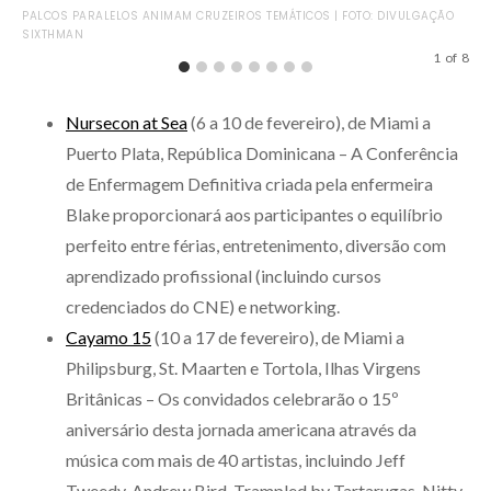
ROC
PALCOS PARALELOS ANIMAM CRUZEIROS TEMÁTICOS | FOTO: DIVULGAÇÃO
DI
SIXTHMAN
1
of
8
Nursecon at Sea
(6 a 10 de fevereiro), de Miami a
Puerto Plata, República Dominicana – A Conferência
de Enfermagem Definitiva criada pela enfermeira
Blake proporcionará aos participantes o equilíbrio
perfeito entre férias, entretenimento, diversão com
aprendizado profissional (incluindo cursos
credenciados do CNE) e networking.
Cayamo 15
(10 a 17 de fevereiro), de Miami a
Philipsburg, St. Maarten e Tortola, Ilhas Virgens
Britânicas – Os convidados celebrarão o 15º
aniversário desta jornada americana através da
música com mais de 40 artistas, incluindo Jeff
Tweedy, Andrew Bird, Trampled by Tartarugas, Nitty