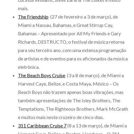
mais.
The Friendship
(27 de fevereiro a 3 de março), de
Miami a Nassau, Bahamas, e Great Stirrup Cay,
Bahamas – Apresentado por All My Friends e Gary
Richards, DESTRUCTO, o festival de música retorna
para seu terceiro ano, com uma extensa programação
de artistas e de eventos para os aficionados da música
eletrônica.
The Beach Boys Cruise
(3 a 8 de março), de Miami a
Harvest Caye, Belize, e Costa Maya, México – Os
Beach Boys não trazem apenas boas vibrações, mas
também apresentações de The Isley Brothers, The
Temptations, The Righteous Brothers, Mark McGrath
e muitos mais neste cruzeiro de cinco dias.
311 Caribbean Cruise 7
(8 a 13 de março), de Miami a
Harvest Caye, Belize, e Roatan, Honduras – O 311