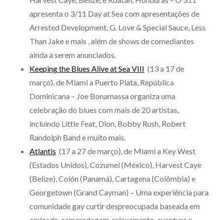
apresenta o 3/11 Day at Sea com apresentações de
Arrested Development, G. Love & Special Sauce, Less
Than Jake e mais , além de shows de comediantes
ainda a serem anunciados.
Keeping the Blues Alive at Sea VIII
(13 a 17 de
março), de Miami a Puerto Plata, República
Dominicana – Joe Bonamassa organiza uma
celebração do blues com mais de 20 artistas,
incluindo Little Feat, Dion, Bobby Rush, Robert
Randolph Band e muito mais.
Atlantis
(17 a 27 de março), de Miami a Key West
(Estados Unidos), Cozumel (México), Harvest Caye
(Belize), Colón (Panamá), Cartagena (Colômbia) e
Georgetown (Grand Cayman) – Uma experiência para
comunidade gay curtir despreocupada baseada em
amizade, camaradagem, relaxamento, aventura e