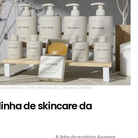
E ESSENTIALS | FOTO: DIVULGAÇÃO / OCEANIA CRUISES
inha de skincare da
A linha de produtos
Aquamar