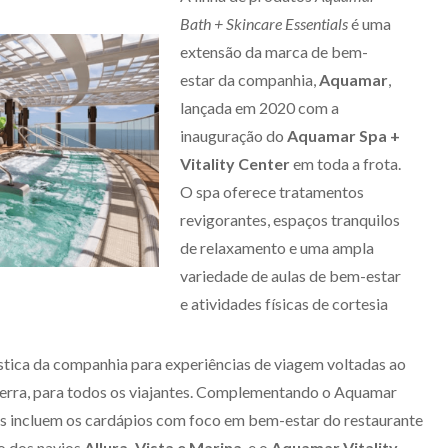
Bath + Skincare Essentials
é uma
extensão da marca de bem-
estar da companhia,
Aquamar
,
lançada em 2020 com a
inauguração do
Aquamar Spa +
Vitality Center
em toda a frota.
O spa oferece tratamentos
revigorantes, espaços tranquilos
de relaxamento e uma ampla
variedade de aulas de bem-estar
e atividades físicas de cortesia
ística da companhia para experiências de viagem voltadas ao
terra, para todos os viajantes. Complementando o Aquamar
ivas incluem os cardápios com foco em bem-estar do restaurante
do dos navios
Allura, Vista e Marina
, e o
Aquamar Vitality