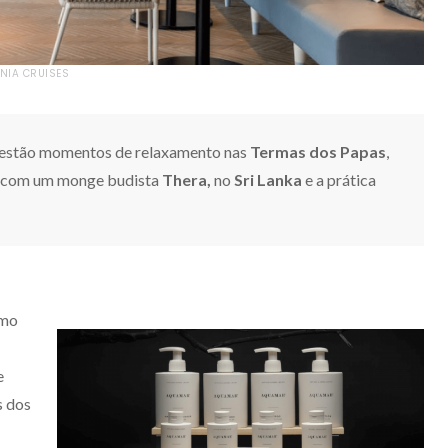
ANIA CRUISES
s estão momentos de relaxamento nas
Termas dos Papas
,
o com um monge budista
Thera,
no
Sri Lanka
e a prática
imo
e
s dos