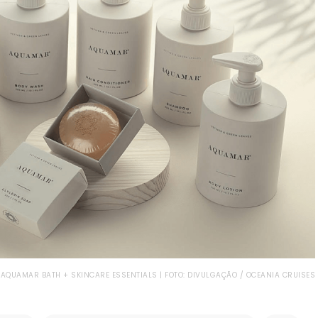
AQUAMAR BATH + SKINCARE ESSENTIALS | FOTO: DIVULGAÇÃO / OCEANIA CRUISES