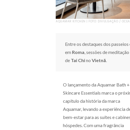
AQUAMAR KITCHEN | FOTO: DIVULGAÇÃO / OCE
Entre os destaques dos passeio
em
Roma
, sessões de meditaçã
de
Tai Chi
no
Vietnã
.
O lançamento da Aquamar Bath +
Skincare Essentials marca o próx
capítulo da história da marca
Aquamar, levando a experiência d
bem-estar para as suítes e cabine
hóspedes. Com uma fragrância