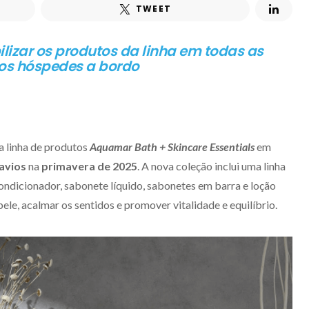
TWEET
lizar os produtos da linha em todas as
os hóspedes a bordo
va linha de produtos
Aquamar Bath + Skincare Essentials
em
navios
na
primavera de 2025
. A nova coleção inclui uma linha
ndicionador, sabonete líquido, sabonetes em barra e loção
pele, acalmar os sentidos e promover vitalidade e equilíbrio.