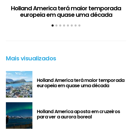
Holland America terá maior temporada
H
europeia em quase uma década
Mais visualizados
Holland America terá maior temporada
europeia em quase uma década
Holland America aposta em cruzeiros
para ver a aurora boreal