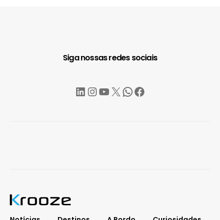
Siga nossas redes sociais
LinkedIn
Instagram
YouTube
X
WhatsApp
Facebook
Notícias
Destinos
A Bordo
Curiosidades