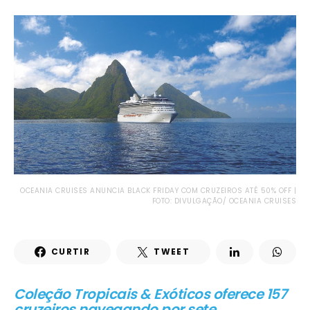
OCEANIA CRUISES ANUNCIA BLACK FRIDAY COM CRUZEIROS ATÉ 50% OFF |
FOTO: DIVULGAÇÃO/ OCEANIA CRUISES
CURTIR
TWEET
Coleção Tropicais & Exóticos oferece 157
cruzeiros navegando por sete