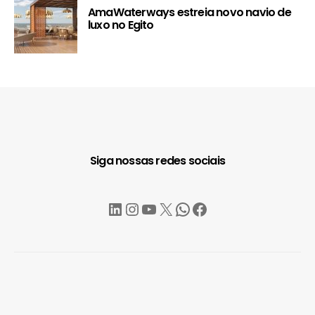
AmaWaterways estreia novo navio de
luxo no Egito
Siga nossas redes sociais
LinkedIn
Instagram
YouTube
X
WhatsApp
Facebook