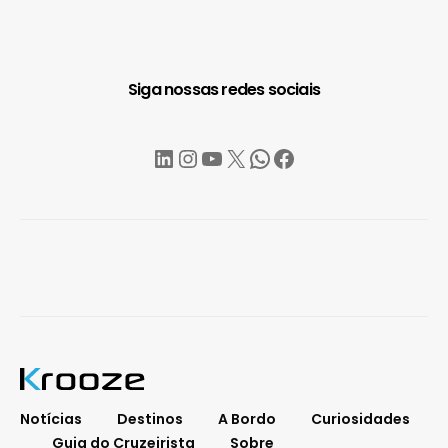
Siga nossas redes sociais
LinkedIn
Instagram
YouTube
X
WhatsApp
Facebook
Notícias
Destinos
A Bordo
Curiosidades
Guia do Cruzeirista
Sobre