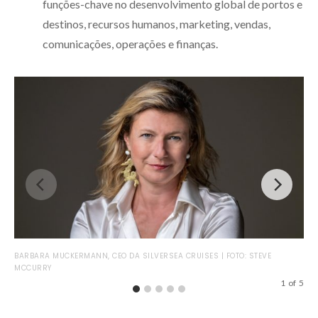
funções-chave no desenvolvimento global de portos e
destinos, recursos humanos, marketing, vendas,
comunicações, operações e finanças.
BARBARA MUCKERMANN, CEO DA SILVERSEA CRUISES | FOTO: STEVE
SER
MCCURRY
EM 
1
of
5