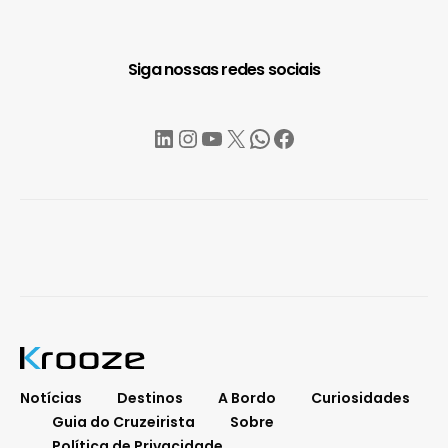
Siga nossas redes sociais
LinkedIn
Instagram
YouTube
X
WhatsApp
Facebook
Notícias
Destinos
A Bordo
Curiosidades
Guia do Cruzeirista
Sobre
Política de Privacidade