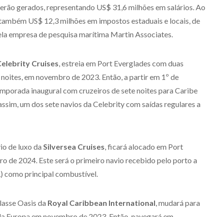
serão gerados, representando US$ 31,6 milhões em salários. Ao
 também US$ 12,3 milhões em impostos estaduais e locais, de
la empresa de pesquisa marítima Martin Associates.
elebrity Cruises
, estreia em Port Everglades com duas
o noites, em novembro de 2023. Então, a partir em 1º de
emporada inaugural com cruzeiros de sete noites para Caribe
 assim, um dos sete navios da Celebrity com saídas regulares a
vio de luxo da
Silversea Cruises
, ficará alocado em Port
iro de 2024. Este será o primeiro navio recebido pelo porto a
L) como principal combustível.
classe Oasis da
Royal Caribbean International
, mudará para
 da Europa em novembro de 2023. Então, navegará em