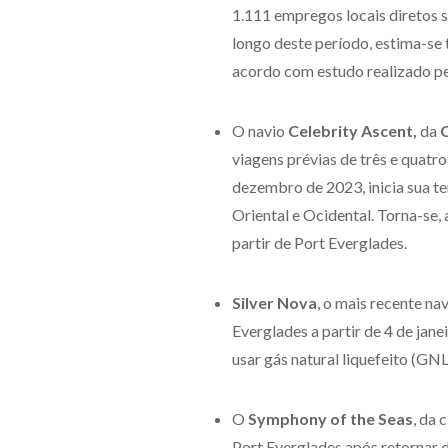
1.111 empregos locais diretos 
longo deste período, estima-se
acordo com estudo realizado pe
O navio
Celebrity Ascent,
da
C
viagens prévias de três e quatr
dezembro de 2023, inicia sua t
Oriental e Ocidental. Torna-se,
partir de Port Everglades.
Silver Nova
, o mais recente na
Everglades a partir de 4 de jane
usar gás natural liquefeito (GN
O
Symphony of the Seas
, da 
Port Everglades após retornar