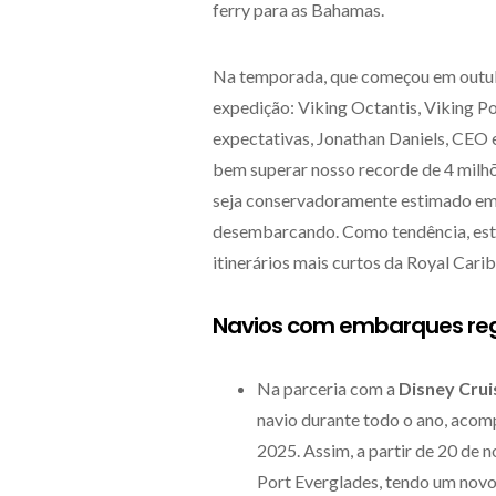
ferry para as Bahamas.
Na temporada, que começou em outubr
expedição: Viking Octantis, Viking P
expectativas, Jonathan Daniels, CEO
bem superar nosso recorde de 4 milhõ
seja conservadoramente estimado em 
desembarcando. Como tendência, esta
itinerários mais curtos da Royal Cari
Navios com embarques reg
Na parceria com a
Disney Crui
navio durante todo o ano, acom
2025. Assim, a partir de 20 de
Port Everglades, tendo um novo