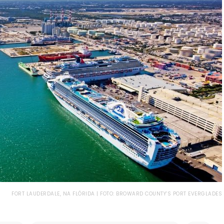
FORT LAUDERDALE, NA FLÓRIDA | FOTO: BROWARD COUNTY’S PORT EVERGLADES