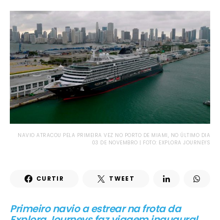
NAVIO ATRACOU PELA PRIMEIRA VEZ NO PORTO DE MIAMI, NO ÚLTIMO DIA
03 DE NOVEMBRO | FOTO: EXPLORA JOURNEYS
CURTIR
TWEET
Primeiro navio a estrear na frota da
Explora Journeys faz viagem inaugural