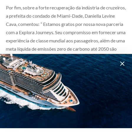
Por fim, sobre a forte recuperação da indústria de cruzeiros,
a prefeita do condado de Miami-Dade, Daniella Levine
Cava, comentou: ” Estamos gratos por nossa nova parceria
com a Explora Journeys. Seu compromisso em fornecer uma
experiência de classe mundial aos passageiros, além de uma
meta líquida de emissões zero de carbono até 2050 são
fundamentais para manter o Porto de Miami na vanguarda
da indústria de cruzeiros.”
Para acompanhar todas as novidades da Explora Journeys,
acompanhe o
site
da companhia.
CURTIR
TWEET