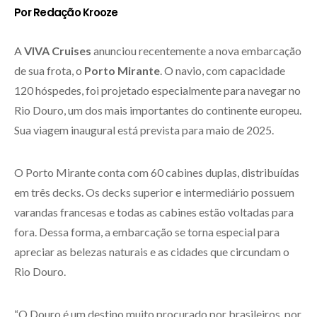
Por Redação Krooze
A
VIVA Cruises
anunciou recentemente a nova embarcação
de sua frota, o
Porto Mirante
. O navio, com capacidade
120 hóspedes, foi projetado especialmente para navegar no
Rio Douro, um dos mais importantes do continente europeu.
Sua viagem inaugural está prevista para maio de 2025.
O Porto Mirante conta com 60 cabines duplas, distribuídas
em três decks. Os decks superior e intermediário possuem
varandas francesas e todas as cabines estão voltadas para
fora. Dessa forma, a embarcação se torna especial para
apreciar as belezas naturais e as cidades que circundam o
Rio Douro.
“O Douro é um destino muito procurado por brasileiros, por