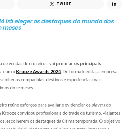
TWEET
4 irá eleger os destaques do mundo dos
ze meses
a de vendas de cruzeiros, vai
premiar os principais
s
, com o
Krooze Awards 2024
. De forma inédita, a empresa
e escolher as companhias, destinos e experiências mais
ltimos doze meses.
eiro reúne esforços para avaliar e evidenciar os
players
do
 Krooze convidou profissionais do trade de turismo, viajantes,
untos, escolherem os destaques da última temporada. O objetivo
a mais visibilidade para o público em geral, imprensa e