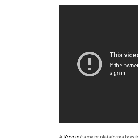
A
Krooze
é a maior plataforma brasi