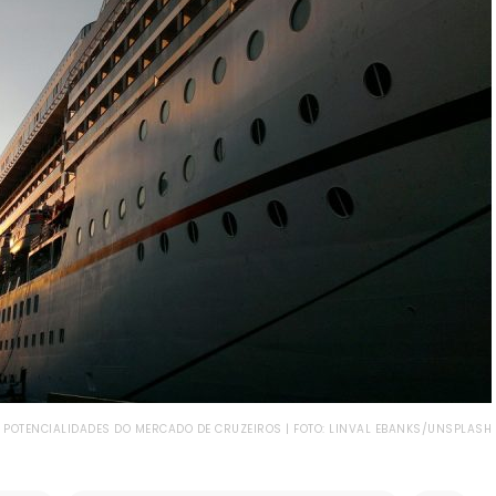
POTENCIALIDADES DO MERCADO DE CRUZEIROS | FOTO: LINVAL EBANKS/UNSPLASH