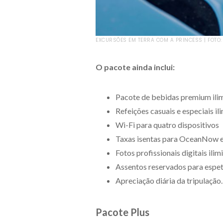
EXCURSÕES EM TERRA COM A PRINCESS | FOTO
O pacote ainda inclui:
Pacote de bebidas premium ili
Refeições casuais e especiais il
Wi-Fi para quatro dispositivos
Taxas isentas para OceanNow e 
Fotos profissionais digitais ilim
Assentos reservados para espet
Apreciação diária da tripulação.
Pacote Plus