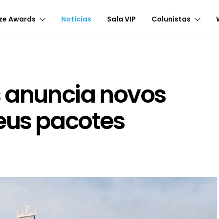
ze Awards
Notícias
Sala VIP
Colunistas
s anuncia novos
eus pacotes