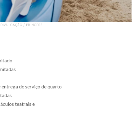
: DIVULGAÇÃO / PRINCESS
mitado
imitadas
entrega de serviço de quarto
itadas
áculos teatrais e