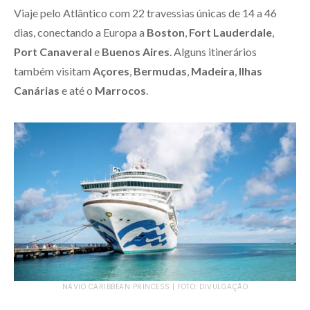
Viaje pelo Atlântico com 22 travessias únicas de 14 a 46
dias, conectando a Europa a
Boston
,
Fort Lauderdale
,
Port Canaveral
e
Buenos Aires
. Alguns itinerários
também visitam
Açores
,
Bermudas
,
Madeira
,
Ilhas
Canárias
e até o
Marrocos
.
NAVIO CARIBBEAN PRINCESS | FOTO: DIVULGAÇÃO