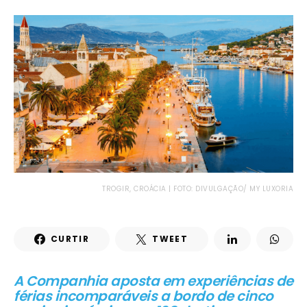
TROGIR, CROÁCIA | FOTO: DIVULGAÇÃO/ MY LUXORIA
CURTIR
TWEET
A Companhia aposta em experiências de
férias incomparáveis a bordo de cinco