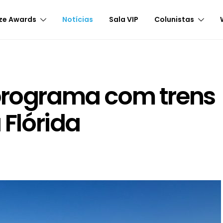
ze Awards
Notícias
Sala VIP
Colunistas
 programa com trens
 Flórida