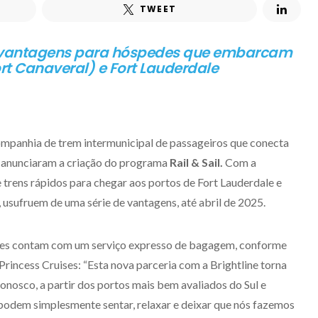
TWEET
az vantagens para hóspedes que embarcam
rt Canaveral) e Fort Lauderdale
ompanhia de trem intermunicipal de passageiros que conecta
a, anunciaram a criação do programa
Rail & Sail.
Com a
de trens rápidos para chegar aos portos de Fort Lauderdale e
 usufruem de uma série de vantagens, até abril de 2025.
des contam com um serviço expresso de bagagem, conforme
Princess Cruises: “Esta nova parceria com a Brightline torna
conosco, a partir dos portos mais bem avaliados do Sul e
podem simplesmente sentar, relaxar e deixar que nós fazemos