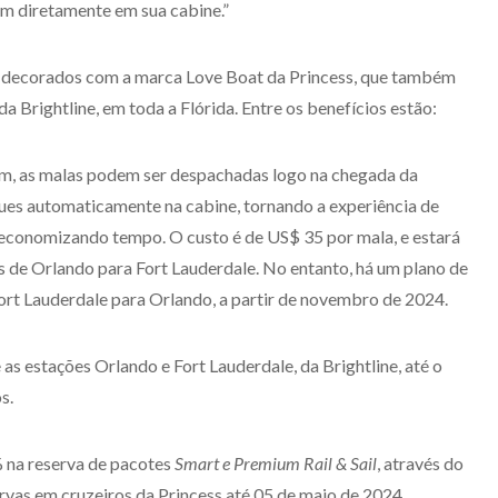
em diretamente em sua cabine.”
 decorados com a marca Love Boat da Princess, que também
a Brightline, em toda a Flórida. Entre os benefícios estão:
m, as malas podem ser despachadas logo na chegada da
gues automaticamente na cabine, tornando a experiência de
economizando tempo. O custo é de US$ 35 por mala, e estará
ns de Orlando para Fort Lauderdale. No entanto, há um plano de
ort Lauderdale para Orlando, a partir de novembro de 2024.
 as estações Orlando e Fort Lauderdale, da Brightline, até o
s.
 na reserva de pacotes
Smart e Premium Rail & Sail
, através do
servas em cruzeiros da Princess até 05 de maio de 2024