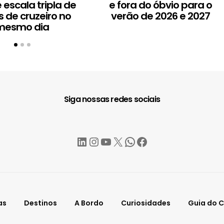
 escala tripla de
e fora do óbvio para o
s de cruzeiro no
verão de 2026 e 2027
mesmo dia
Siga nossas redes sociais
LinkedIn
Instagram
YouTube
X
WhatsApp
Facebook
as
Destinos
A Bordo
Curiosidades
Guia do C