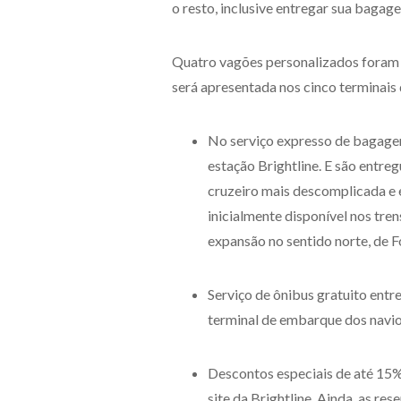
o resto, inclusive entregar sua bagag
Quatro vagões personalizados foram
será apresentada nos cinco terminais d
No serviço expresso de bagage
estação Brightline. E são entre
cruzeiro mais descomplicada e 
inicialmente disponível nos tre
expansão no sentido norte, de F
Serviço de ônibus gratuito entre
terminal de embarque dos navio
Descontos especiais de até 15%
site da Brightline. Ainda, as re