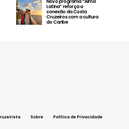
Novo programa “Alma
capacidade em 50% e
detalhes de 
Latina” reforça a
reforça planos de
Sugar Beac
conexão da Costa
expansão da frota
destino no
Cruzeiros com a cultura
do Caribe
ruzeirista
Sobre
Política de Privacidade