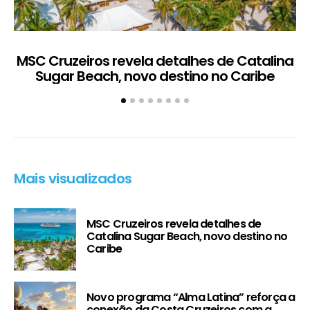
MSC Cruzeiros revela detalhes de Catalina
Sugar Beach, novo destino no Caribe
c
Mais visualizados
MSC Cruzeiros revela detalhes de
Catalina Sugar Beach, novo destino no
Caribe
Novo programa “Alma Latina” reforça a
conexão da Costa Cruzeiros com a