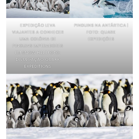
EXPEDIÇÃO LEVA
PINGUINS NA ANTÁRTICA |
VIAJANTES A CONHECER
FOTO: QUARK
UMA COLÔNIA DE
EXPEDIÇÕES
PINGUINS IMPERADORES
EM SNOW HILL | FOTO:
DIVULGAÇÃO QUARK
EXPEDITIONS