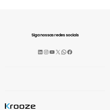
Siga nossas redes sociais
LinkedIn
Instagram
YouTube
X
WhatsApp
Facebook