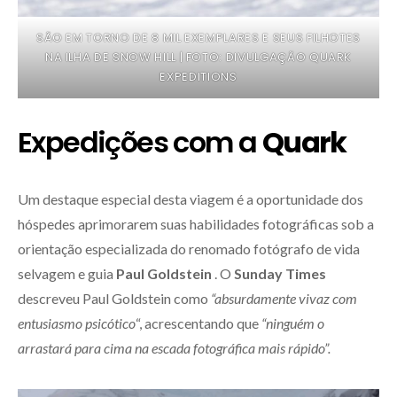
SÃO EM TORNO DE 8 MIL EXEMPLARES E SEUS FILHOTES
NA ILHA DE SNOW HILL | FOTO: DIVULGAÇÃO QUARK
EXPEDITIONS
Expedições com a
Quark
Um destaque especial desta viagem é a oportunidade dos
hóspedes aprimorarem suas habilidades fotográficas sob a
orientação especializada do renomado fotógrafo de vida
selvagem e guia
Paul Goldstein
. O
Sunday Times
descreveu Paul Goldstein como
“absurdamente vivaz com
entusiasmo psicótico
“, acrescentando que
“ninguém o
arrastará para cima na escada fotográfica mais rápido”.