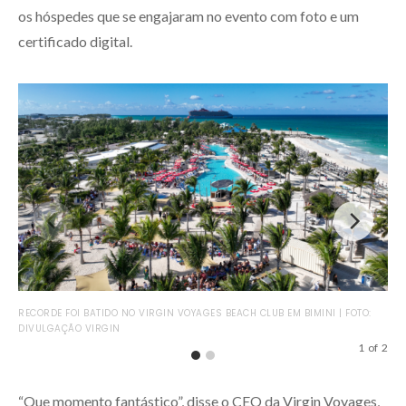
os hóspedes que se engajaram no evento com foto e um
certificado digital.
RECORDE FOI BATIDO NO VIRGIN VOYAGES BEACH CLUB EM BIMINI | FOTO:
SER
DIVULGAÇÃO VIRGIN
VIR
1
of
2
“Que momento fantástico”, disse o CEO da Virgin Voyages,