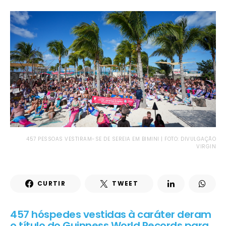
457 PESSOAS VESTIRAM-SE DE SEREIA EM BIMINI | FOTO: DIVULGAÇÃO
VIRGIN
CURTIR
TWEET
457 hóspedes vestidas à caráter deram
o título do Guinness World Records para