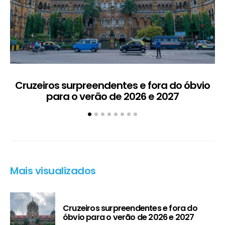
Cruzeiros surpreendentes e fora do óbvio
D
para o verão de 2026 e 2027
5
Mais visualizados
Cruzeiros surpreendentes e fora do
óbvio para o verão de 2026 e 2027