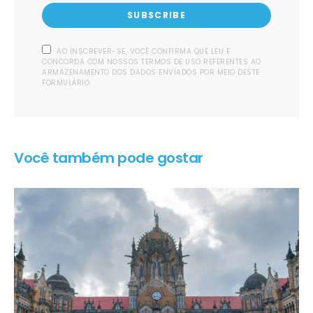
SUBSCRIBE
AO INSCREVER-SE, VOCÊ CONFIRMA QUE LEU E
CONCORDA COM NOSSOS TERMOS DE USO REFERENTES AO
ARMAZENAMENTO DOS DADOS ENVIADOS POR MEIO DESTE
FORMULÁRIO.
Você também pode gostar