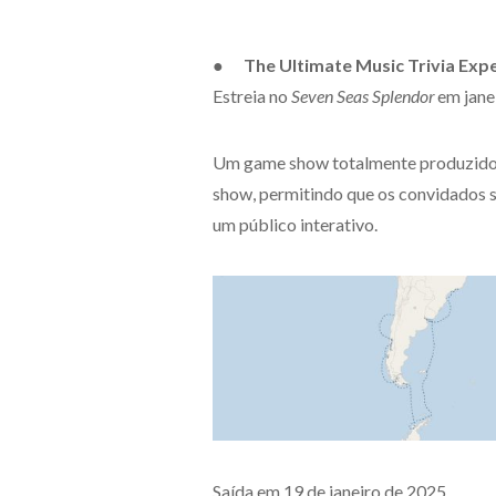
● The Ultimate Music Trivia Exp
Estreia no
Seven Seas Splendor
em jane
Um game show totalmente produzido 
show, permitindo que os convidados 
um público interativo.
Saída em 19 de janeiro de 2025