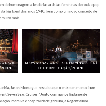
am de homenagens a lendárias artistas femininas de rock e pop
e da big band dos anos 1940, bem como um novo conceito de
 muito mais.
 DO NAVIO
SHOW NO NAVIO DA REGENT SEVEN CRUISES |
/REGENT
FOTO: DIVULGAÇÃO/REGENT
anhia, Jason Montague, ressalta que o entretenimento é um
gent Seven Seas Cruises. “Junto com navios lindamente
loração imersiva e hospitalidade genuína, a Regent ainda