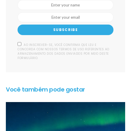
SUBSCRIBE
AO INSCREVER-SE, VOCÊ CONFIRMA QUE LEU E
CONCORDA COM NOSSOS TERMOS DE USO REFERENTES AO
ARMAZENAMENTO DOS DADOS ENVIADOS POR MEIO DESTE
FORMULÁRIO.
Você também pode gostar