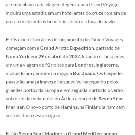
acompanham cada viagem Regent, cada Grand Voyage
incluirá uma estadia em um hotel antes do cruzeiro além de
uma série de outros benefícios dentro e fora do navio.
Os cinco itinerários do lançamento das Grand Voyages
começam com a
Grand Arctic Expedition
, partindo de
Nova York em 29 de abril de 2027
, levando os hóspedes
em uma viagem de 92 noites para
Londres
,
Inglaterra
,
incluindo um pernoite na mágica
Bordeaux
. Os hóspedes
passarão uma primavera inesquecível navegando pelos
grandes portos da Europa e, em seguida, curtindo o verão
sob o sol da meia-noite do Ártico a bordo do
Seven Seas
Mariner
. O novo porto de
Hamina
, na
Finlândia
, também
será visitado nesta viagem
No
Seven Seas Mariner
, a
Grand Mediterranean