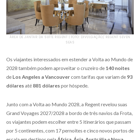
ÁREA DE JANTAR DA SUÍTE REGENT | FOTO: DIVULGAÇÃO/ REGENT SEVEN
SEAS
Os viajantes interessados em estender a Volta ao Mundo de
2028 também podem aproveitar o cruzeiro de
140 noites
de
Los Angeles a Vancouver
com tarifas que variam de
93
dólares
até
881 dólares
por hóspede.
Junto com a Volta ao Mundo 2028, a Regent revelou suas
Grand Voyages 2027/2028 a bordo de três navios da Frota,
os viajantes podem escolher entre 5 itinerários que passam
por 5 continentes, com 17 pernoites e cinco novos portos de
escala em destinos pela
África
,
Ásia
,
Austrália
e
Nova