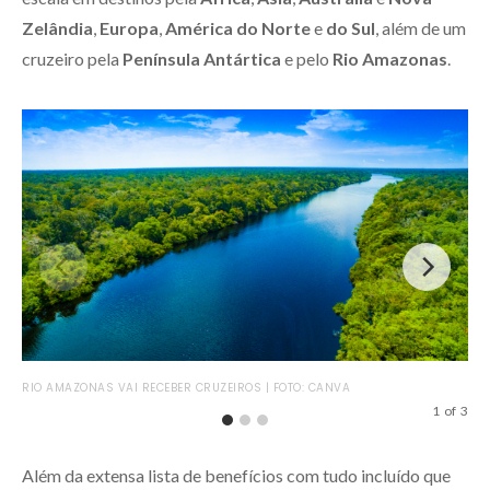
Zelândia
,
Europa
,
América do Norte
e
do Sul
, além de um
cruzeiro pela
Península Antártica
e pelo
Rio Amazonas
.
CAS
RIO AMAZONAS VAI RECEBER CRUZEIROS | FOTO: CANVA
1
of
3
Além da extensa lista de benefícios com tudo incluído que