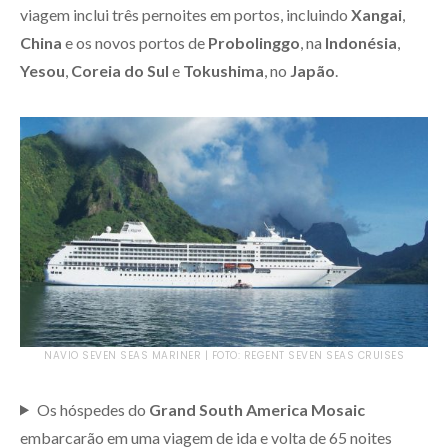
viagem inclui três pernoites em portos, incluindo
Xangai
,
China
e os novos portos de
Probolinggo
, na
Indonésia
,
Yesou
,
Coreia do Sul
e
Tokushima
, no
Japão
.
NAVIO SEVEN SEAS MARINER | FOTO: REGENT SEVEN SEAS CRUISES
Os hóspedes do
Grand South America Mosaic
embarcarão em uma viagem de ida e volta de 65 noites