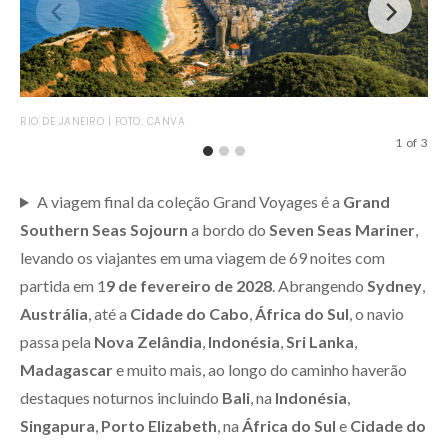
SAN
RIO DE JANEIRO | FOTO: CANVA
1
of
3
A viagem final da coleção Grand Voyages é a
Grand
Southern Seas Sojourn
a bordo do
Seven Seas Mariner
,
levando os viajantes em uma viagem de 69 noites com
partida em 1
9 de fevereiro de 2028
. Abrangendo
Sydney
,
Austrália
, até a
Cidade do Cabo
,
África do Sul
, o navio
passa pela
Nova Zelândia
,
Indonésia
,
Sri Lanka
,
Madagascar
e muito mais, ao longo do caminho haverão
destaques noturnos incluindo
Bali
, na
Indonésia
,
Singapura
,
Porto Elizabeth
, na
África do Sul
e
Cidade do