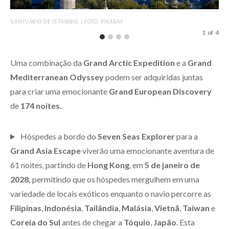
CID
SANTUÁRIO DE ISTAMBUL | FOTO: PIXABAY
1
of
4
Uma combinação da
Grand Arctic Expedition
e a
Grand
Mediterranean Odyssey
podem ser adquiridas juntas
para criar uma emocionante
Grand European Discovery
de
174 noites.
Hóspedes a bordo do
Seven Seas Explorer
para a
Grand Asia Escape
viverão uma emocionante aventura de
61 noites, partindo de
Hong Kong
, em
5 de janeiro de
2028,
permitindo que os hóspedes mergulhem em uma
variedade de locais exóticos enquanto o navio percorre as
Filipinas
,
Indonésia
,
Tailândia
,
Malásia
,
Vietnã
,
Taiwan
e
Coreia do Sul
antes de chegar a
Tóquio
,
Japão
. Esta