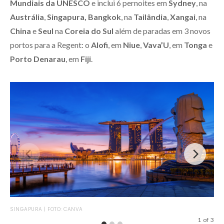
Mundiais da UNESCO
e inclui 6 pernoites em
Sydney
, na
Austrália
,
Singapura,
Bangkok
, na
Tailândia
,
Xangai
, na
China
e
Seul
na
Coreia do Sul
além de paradas em 3 novos
portos para a Regent: o
Alofi
, em
Niue
,
Vava’U
, em
Tonga
e
Porto Denarau
, em
Fiji
.
SYD
SINGAPURA | FOTO: CANVA
1
of
3