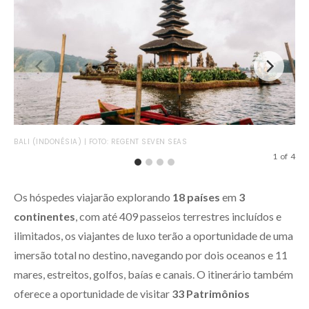
BAN
BALI (INDONÉSIA) | FOTO: REGENT SEVEN SEAS
1
of
4
Os hóspedes viajarão explorando
18 países
em
3
continentes
, com até 409 passeios terrestres incluídos e
ilimitados, os viajantes de luxo terão a oportunidade de uma
imersão total no destino, navegando por dois oceanos e 11
mares, estreitos, golfos, baías e canais. O itinerário também
oferece a oportunidade de visitar
33 Patrimônios