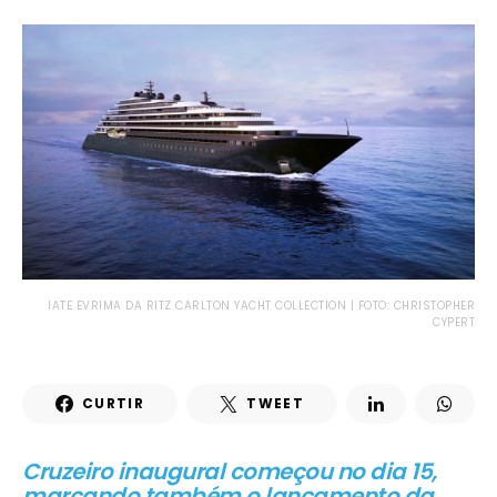
IATE EVRIMA DA RITZ CARLTON YACHT COLLECTION | FOTO: CHRISTOPHER
CYPERT
CURTIR
TWEET
Cruzeiro inaugural começou no dia 15,
marcando também o lançamento da