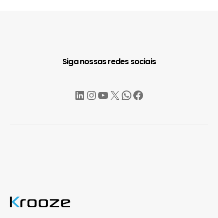
Siga nossas redes sociais
LinkedIn
Instagram
YouTube
X
WhatsApp
Facebook