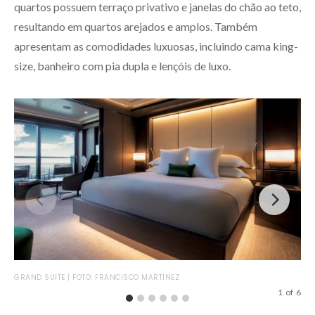
quartos possuem terraço privativo e janelas do chão ao teto,
resultando em quartos arejados e amplos. Também
apresentam as comodidades luxuosas, incluindo cama king-
size, banheiro com pia dupla e lençóis de luxo.
LOF
GRAND SUITE | FOTO: FRANCISCO MARTINEZ
1
of
6