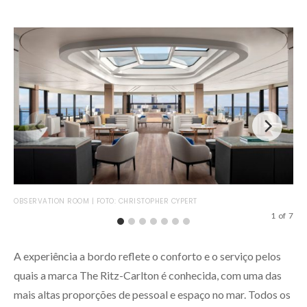
OBSERVATION ROOM | FOTO: CHRISTOPHER CYPERT
OBS
1
of
7
A experiência a bordo reflete o conforto e o serviço pelos
quais a marca The Ritz-Carlton é conhecida, com uma das
mais altas proporções de pessoal e espaço no mar. Todos os