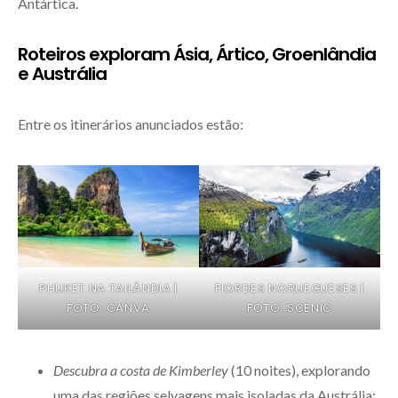
Antártica.
Roteiros exploram Ásia, Ártico, Groenlândia
e Austrália
Entre os itinerários anunciados estão:
PHUKET NA TAILÂNDIA |
FIORDES NORUEGUESES |
FOTO: CANVA
FOTO: SCENIC
Descubra a costa de Kimberley
(10 noites), explorando
uma das regiões selvagens mais isoladas da Austrália;