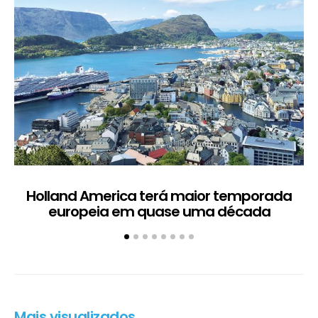
Holland America terá maior temporada
H
europeia em quase uma década
Mais visualizados