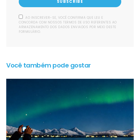
SUBSCRIBE
AO INSCREVER-SE, VOCÊ CONFIRMA QUE LEU E
CONCORDA COM NOSSOS TERMOS DE USO REFERENTES AO
ARMAZENAMENTO DOS DADOS ENVIADOS POR MEIO DESTE
FORMULÁRIO.
Você também pode gostar