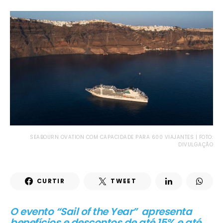
SEABOURN OVATION COM CAPACIDADE PARA 600 VIAJANTES | FOTO:
DIVULGAÇÃO
CURTIR
TWEET
O evento “Sail of the Year”
apresenta
benefícios e descontos de até 15% e até