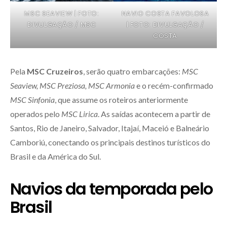
MSC SEAVIEW | FOTO:
NAVIO COSTA FAVOLOSA
DIVULGAÇÃO / MSC
| FOTO: DIVULGAÇÃO /
COSTA
Pela
MSC Cruzeiros
, serão quatro embarcações:
MSC
Seaview, MSC Preziosa, MSC Armonia
e o recém-confirmado
MSC Sinfonia
, que assume os roteiros anteriormente
operados pelo
MSC Lirica
. As saídas acontecem a partir de
Santos, Rio de Janeiro, Salvador, Itajaí, Maceió e Balneário
Camboriú, conectando os principais destinos turísticos do
Brasil e da América do Sul.
Navios da temporada pelo
Brasil