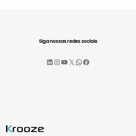
Siga nossas redes sociais
LinkedIn
Instagram
YouTube
X
WhatsApp
Facebook